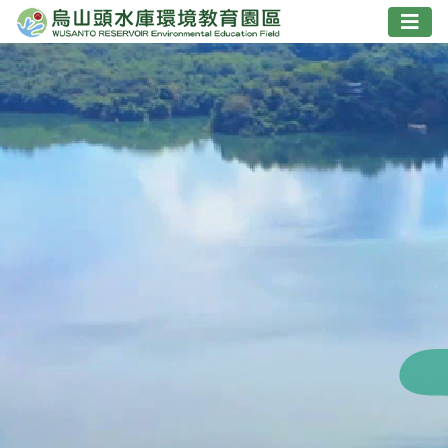
跳
到
主
要
內
容