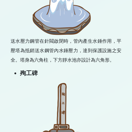
送水壓力鋼管在針閥啟閉時，管內產生水錘作用，平
壓塔為抵銷送水鋼管內水錘壓力，達到保護設施之安
全。塔身為六角柱，下方靜水池亦設計為六角形。
殉工碑