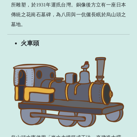
所雕塑，於1931年運扺台灣。銅像後方立有一座日本
傳統之花崗石墓碑，為八田與一伉儷長眠於烏山頭之
墓地。
火車頭