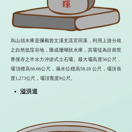
烏山頭水庫是攔截曾文溪支流官田溪，利用上游分歧
之自然低窪谷地，匯成珊瑚狀水庫，其壩堤為目前世
界僅存之半水力沖淤式土石壩。最大壩高度56公尺，
壩頂標高66.66公尺，滿水位標高58.18 公尺，壩頂長
度1,273公尺，壩頂寬度9公尺。
溢洪道