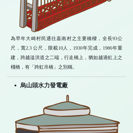
為早年大崎村民通往嘉南村之主要橋樑，全長93公
尺，寬2.3 公尺，限載10人，1930年完成，1986年重
建，跨越溢洪道之二端，行走橋上，猶如越過虹上之
棧橋，有「跨虹吊橋」之別稱。
烏山頭水力發電廠