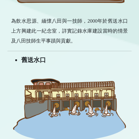
為飲水思源、緬懷八田與一技師，2000年於舊送水口
上方興建此一紀念室，詳實記錄水庫建設當時的情景
及八田技師生平事蹟與貢獻。
舊送水口