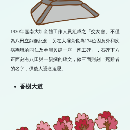
1930年嘉南大圳全體工作人員組成之「交友會」不僅
為八田立銅像紀念，另在大壩旁也為134位因意外和疾
病殉職的同仁及眷屬興建一座「殉工碑」，石碑下方
正面刻有八田與一親撰的碑文，餘三面則刻上死難者
的名字，供後人憑念追思。
香榭大道