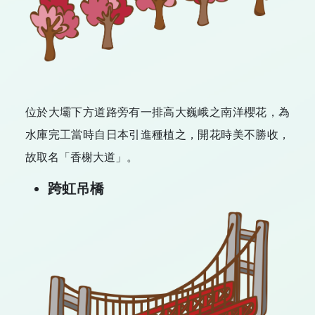
位於大壩下方道路旁有一排高大巍峨之南洋櫻花，為
水庫完工當時自日本引進種植之，開花時美不勝收，
故取名「香榭大道」。
跨虹吊橋