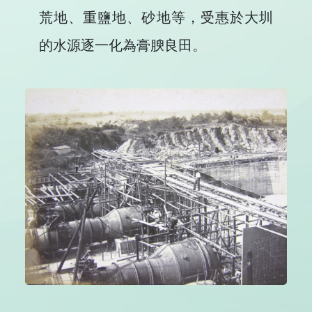
荒地、重鹽地、砂地等，受惠於大圳
的水源逐一化為膏腴良田。