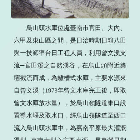
烏山頭水庫位處臺南市官田、大內、
六甲及東山區之間，是日治時期日籍八田
與一技師率台日工程人員，利用曾文溪支
流─官田溪之自然溪谷，在烏山頭附近築
壩截流而成，為離槽式水庫，主要水源來
自曾文溪（1973年曾文水庫完工後，即取
曾文水庫放水量），於烏山嶺隧道東口設
置導水堰及取水口，經烏山嶺隧道至西口
流入烏山頭水庫中，為嘉南平原最大灌溉