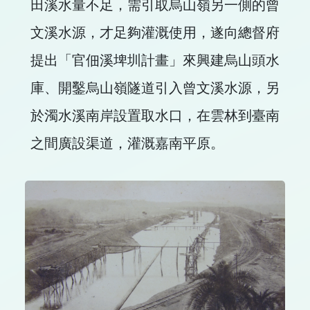
田溪水量不足，需引取烏山嶺另一側的曾
文溪水源，才足夠灌溉使用，遂向總督府
提出「官佃溪埤圳計畫」來興建烏山頭水
庫、開鑿烏山嶺隧道引入曾文溪水源，另
於濁水溪南岸設置取水口，在雲林到臺南
之間廣設渠道，灌溉嘉南平原。