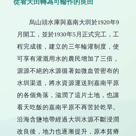
從看天田轉為可輪作的良田
烏山頭水庫與嘉南大圳於1920年9
月開工，並於1930年5月正式完工，工
程完成後，建立的三年輪灌制度，使
可享有灌溉用水的農民增加了三倍，
源源不絕的水源循著如微血管密布的
水圳渠道，將水資源運送到嘉南平原
的各個角落，滋潤了這片土地，也讓
看天吃飯的嘉南平原不再苦於乾旱。
沿海含鹽地帶經過大圳水源不斷浸潤
改良後，地力也逐漸提升，原本貧瘠