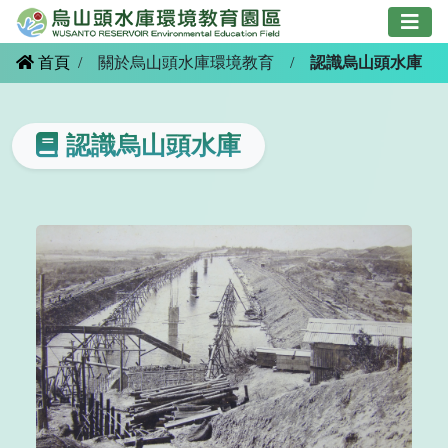
跳
到
主
首頁
/
關於烏山頭水庫環境教育
/
認識烏山頭水庫
要
內
容
認識烏山頭水庫