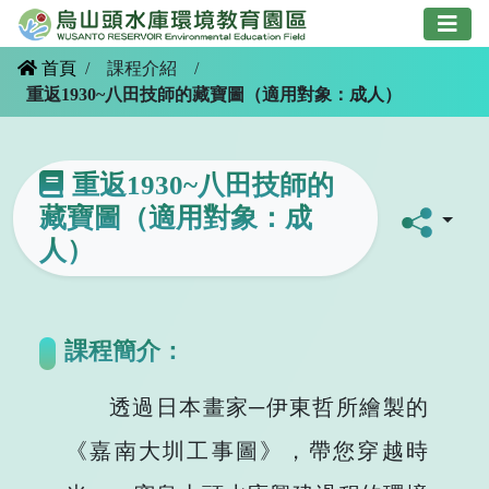
跳
到
主
首頁
/
課程介紹
/
要
重返1930~八田技師的藏寶圖（適用對象：成人）
內
容
重返1930~八田技師的
藏寶圖（適用對象：成
人）
課程簡介：
透過日本畫家─伊東哲所繪製的
《嘉南大圳工事圖》，帶您穿越時