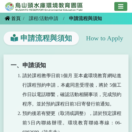
跳
到
主
首頁
/
課程/活動申請
/
申請流程與須知
要
內
申請流程與須知
How to Apply
容
一、申請須知
請於課程教學日前1個月 至本處環境教育網站進
行課程預約申請，本處同意受理後，將於 5個工
作日以電話聯繫，確認活動相關事項，完成預約
程序。並於預約課程日前3日寄發行前通知。
預約後若有變更（取消或調整），請於預定課程
前5日內聯絡辦理。環境教育聯絡專線：06-