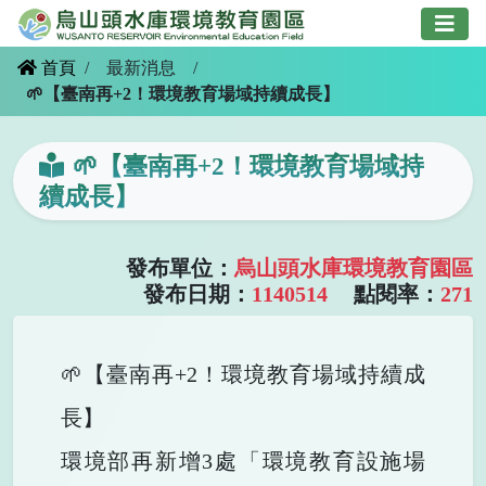
跳
到
主
首頁
/
最新消息
/
要
🌱【臺南再+2！環境教育場域持續成長】
內
容
🌱【臺南再+2！環境教育場域持
續成長】
發布單位：
烏山頭水庫環境教育園區
發布日期：
1140514
點閱率：
271
🌱【臺南再+2！環境教育場域持續成
長】
環境部再新增3處「環境教育設施場